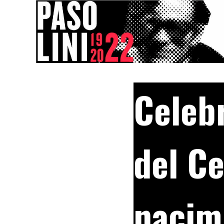
Celeb
del Ce
nacim