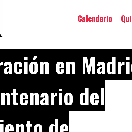
Calendario
Qu
ración en Madri
ntenario del
iento de