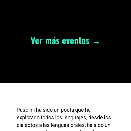
na entrada. Por favor, prueba con una búsqueda diferent
Ver más eventos →
Pasolini ha sido un poeta que ha
conseguían vislumbrar los efectos de las
explorado todos los lenguajes, desde los
sociedades capitalistas y la destrucción
dialectos a las lenguas orales, ha sido un